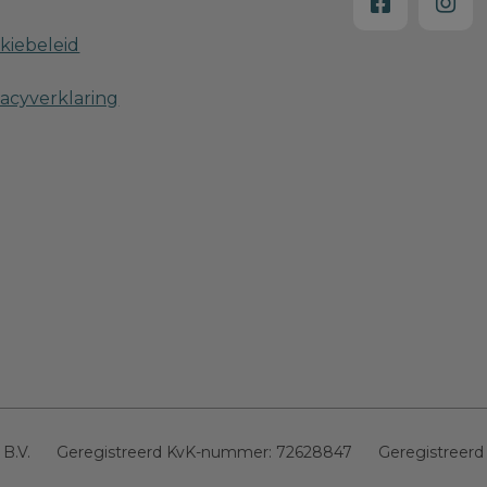
kiebeleid
vacyverklaring
 B.V.
Geregistreerd KvK-nummer:
72628847
Geregistreerd