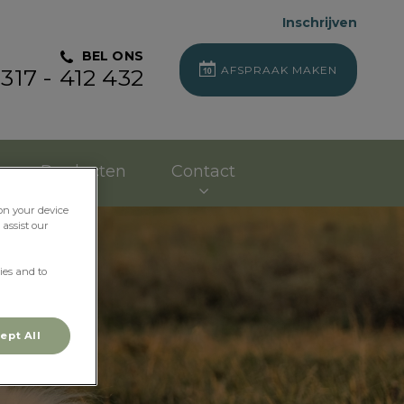
Inschrijven
BEL ONS
AFSPRAAK MAKEN
317 - 412 432
Producten
Contact
 on your device
assist our
ies and to
ept All