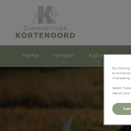
Homepage Dieren
Home
Honden
Katten
Kon
By clicking
to enhance 
marketing e
Select “Coo
adjust your
Set