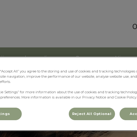
0
kliniek Kortenoord
ijnen en knaagdieren
Over ons
Nieuws
 “Accept All” you agree to the storing and use of cookies and tracking technologies
site navigation, improve the performance of our website, analyse website use, and 
fforts.
kie Settings” for more information about the use of cookies and tracking technolog
 preferences. More information is available in our Privacy Notice and Cookie Policy.
tings
Reject All Optional
Acc