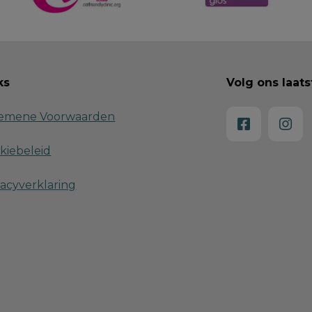
ks
Volg ons laat
emene Voorwaarden
kiebeleid
vacyverklaring