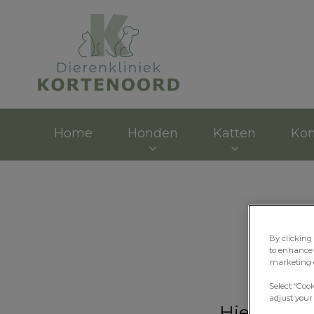
Homepage Dieren
Home
Honden
Katten
Kon
By clicking
to enhance 
marketing e
Select “Coo
adjust your
Hier vindt