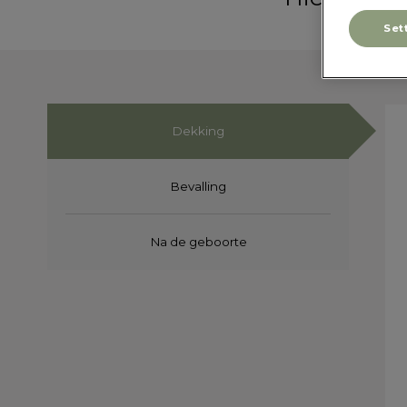
Set
Dekking
Bevalling
Na de geboorte