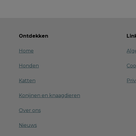
Ontdekken
Lin
Home
Alg
Honden
Coo
Katten
Pri
Konijnen en knaagdieren
Over ons
Nieuws