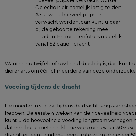
hoeveel pups er verwacht worden.
Op echo is dit namelijk lastig te zien.
Als u weet hoeveel pups er
verwacht worden, dan kunt u daar
bij de geboorte rekening mee
houden. En röntgenfoto is mogelijk
vanaf 52 dagen dracht.
Wanneer u twijfelt of uw hond drachtig is, dan kunt
dierenarts om één of meerdere van deze onderzoeken 
Voeding tijdens de dracht
De moeder in spé zal tijdens de dracht langzaam ste
hebben. De eerste 4 weken kan de hoeveelheid voeding
kunt u de hoeveelheid voeding langzaam verhogen me
dat een hond met een kleine worp ongeveer 30% extra
dracht, en een hond met een grote worp ongeveer 50