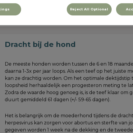
tings
Reject All Optional
Acc
Dracht bij de hond
De meeste honden worden tussen de 6 en 18 maanden 
daarna 1-3x per jaar loops. Als een teef op het juist
kan ze drachtig worden. Om het optimale dektijdstip 
loopsheid herhaaldelijk een progesteron meting te la
Zodra de waarde hoog genoeg is, is de teef klaar om 
duurt gemiddeld 61 dagen (+/- 59-65 dagen).
Het is belangrijk om de moederhond tijdens de dracht
herpesvirus kan zorgen voor abortus en sterfte van j
gegeven worden 1 week na de dekking en de tweede 