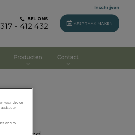
Inschrijven
BEL ONS
AFSPRAAK MAKEN
317 - 412 432
Producten
Contact
 on your device
assist our
ies and to
van uw hond