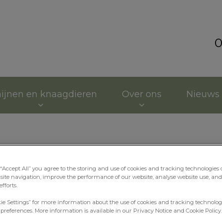
0
kliniek Kortenoord
ijnen en knaagdieren
Over ons
Nieuws
Voortplanting
 “Accept All” you agree to the storing and use of cookies and tracking technologies
site navigation, improve the performance of our website, analyse website use, and 
fforts.
kie Settings” for more information about the use of cookies and tracking technolog
 preferences. More information is available in our Privacy Notice and Cookie Policy.
 u informatie over de voortplanting 