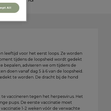
ept All
leeftijd voor het eerst loops. Ze worden
e moment tijdens de loopsheid wordt gedekt
te bepalen, adviseren we om tijdens de
ten doen vanaf dag 5 à 6 van de loopsheid.
gedekt te worden. De dracht bij de hond
 te vaccineren tegen het herpesvirus. Het
onge pups. De eerste vaccinatie moet
vaccinatie 1-2 weken vóór de verwachte