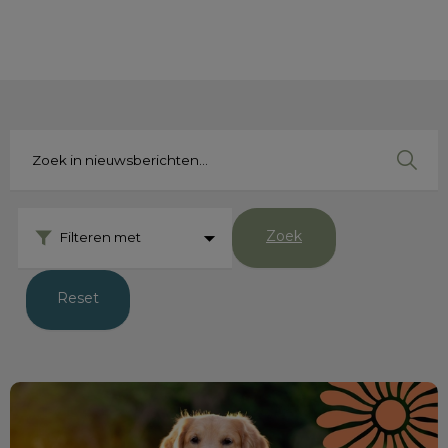
Zoek
Filteren met
Reset
De zomerchecklist voor je huisdier